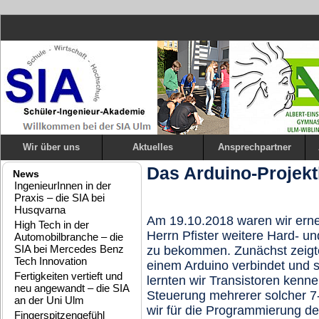
Wir über uns
Aktuelles
Ansprechpartner
Das Arduino-Projek
News
IngenieurInnen in der
Praxis – die SIA bei
Husqvarna
Am 19.10.2018 waren wir ern
High Tech in der
Herrn Pfister weitere Hard- u
Automobilbranche – die
SIA bei Mercedes Benz
zu bekommen. Zunächst zeigt
Tech Innovation
einem Arduino verbindet und st
Fertigkeiten vertieft und
lernten wir Transistoren kenne
neu angewandt – die SIA
Steuerung mehrerer solcher 
an der Uni Ulm
wir für die Programmierung de
Fingerspitzengefühl