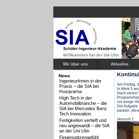
Wir über uns
Aktuelles
Kontinu
News
IngenieurInnen in der
Am Freitag, 
Praxis – die SIA bei
In Werk 5 wu
Husqvarna
Nach einem Vo
High Tech in der
Programmopt
vor einige H
Automobilbranche – die
Die Aufgabe k
SIA bei Mercedes Benz
packen, dies
Tech Innovation
Versuc
Fertigkeiten vertieft und
neu angewandt – die SIA
an der Uni Ulm
Fingerspitzengefühl