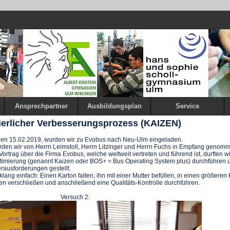
Ansprechpartner
Ausbildungsplan
Service
ierlicher Verbesserungsprozess (KAIZEN)
den 15.02.2019, wurden wir zu Evobus nach Neu-Ulm eingeladen.
rden wir von Herrn Leimstoll, Herrn Litzinger und Herrn Fuchs in Empfang genom
rtrag über die Firma Evobus, welche weltweit vertreten und führend ist, durften wi
imierung (genannt Kaizen oder BOS+ = Bus Operating System plus) durchführen
erausforderungen gestellt.
lang einfach: Einen Karton falten, ihn mit einer Mutter befüllen, in einen größeren
en verschließen und anschließend eine Qualitäts-Kontrolle durchführen.
h 1: Versuch 2: