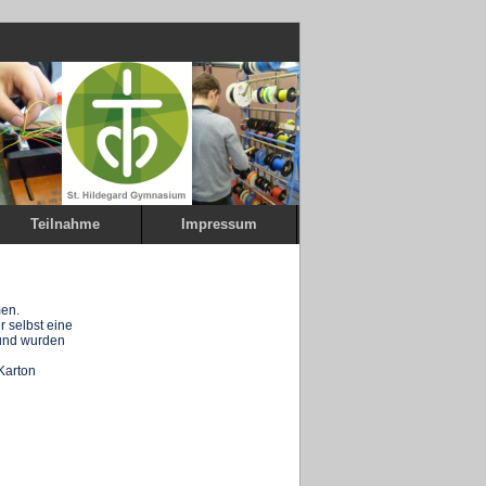
Teilnahme
Impressum
men.
r selbst eine
 und wurden
 Karton